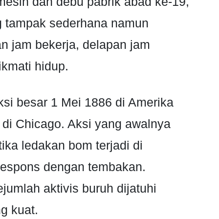
mesin dan debu pabrik abad ke-19,
ng tampak sederhana namun
an jam bekerja, delapan jam
ikmati hidup.
ksi besar 1 Mei 1886 di Amerika
k di Chicago. Aksi yang awalnya
tika ledakan bom terjadi di
respons dengan tembakan.
umlah aktivis buruh dijatuhi
g kuat.