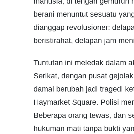
manusia, di tengah gemuruh 
berani menuntut sesuatu ya
dianggap revolusioner: delap
beristirahat, delapan jam men
Tuntutan ini meledak dalam a
Serikat, dengan pusat gejola
damai berubah jadi tragedi ke
Haymarket Square. Polisi me
Beberapa orang tewas, dan sej
hukuman mati tanpa bukti yan