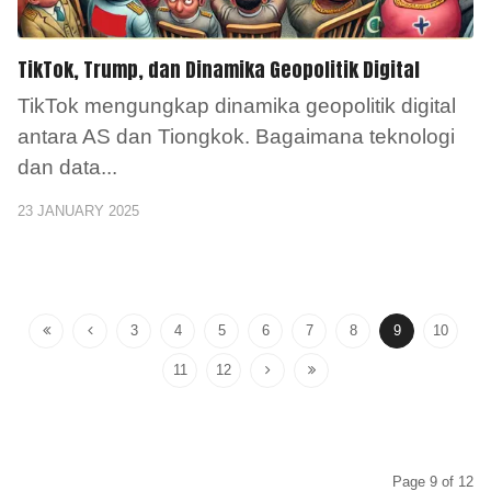
TikTok, Trump, dan Dinamika Geopolitik Digital
TikTok mengungkap dinamika geopolitik digital
antara AS dan Tiongkok. Bagaimana teknologi
dan data
...
23 JANUARY 2025
3
4
5
6
7
8
9
10
11
12
Page 9 of 12